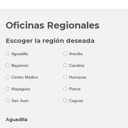
Oficinas Regionales
Escoger la región deseada
Aguadilla
Arecibo
Bayamón
Carolina
Centro Médico
Humacao
Mayagüez
Ponce
San Juan
Caguas
Aguadilla